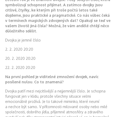
symbolizují schopnost přijímat. A zatímco dvojky jsou
citlivé, čtyřky, ke kterým při troše počtů letos také
dojdeme, jsou praktické a pragmatické. Co nás vůbec čeká
v termínech magických zdvojených dat? Opakují se teď ve
vašem životě jiná čísla? Možná, že vám andělé chtějí něco
důležitého sdělit.
Dvojka je jemné číslo
2. 2. 2020 20:20
20. 2. 2020 20:20
22. 2. 2020 20:20
Na první pohled je viditelné zmnožení dvojek, navíc
posílené nulou. Co to znamená?
Dvojka patří mezi nejcitlivější a nejjemnější číslo. Je schopna
fungovat jen v klidu, protože všechny situace velmi
emocionálně prožívá. Je to takové miminko, které neumí
a nechce být samo. V přítomnosti milované osoby nebo milé
společnosti, dobrého jídla, příjemné atmosféry a zdravého