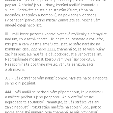
popsat. A číselné jsou i vzkazy, kterými andělé komunikují
s lidmi. Setkáváte se stále se stejným číslem, třeba na
hodinách, značkách automobilů, na pokladně v obchodě
i v označení parkovacího místa? Zamyslete se. Možná vám
andělé chtějí něco říct.
111 – měli byste pozorně kontrolovat své myšlenky a přemýšlet
nad tím, co vlastně chcete. Uklidněte se, zastavte a rozvažte,
kdo jste a kam vlastně směřujete. Jestliže stále narážíte na
kombinaci čísel 222 nebo 2222, znamená to, že se vaše plány
začínají plnit, ale musíte je dál podporovat a věnovat se jim.
Nepropásněte možnost, kterou vám vyšší síly poskytují.
Nezapomínejte pozitivně myslet, věnujte se vizualizaci
a afirmacím.
333 – váš ochránce vám nabízí pomoc. Myslete na to a nebojte
se ho o ni požádat.
444 – váš anděl se rozhodl vám připomenout, že je nablízku
a můžete počítat s jeho podporou. Ani v obtížné situaci
nepropadejte zoufalství. Pamatujte, že váš strážce vás ani
zanic neopustí. Pokud stále narážíte na spojení 555, pak to
podle andělské numerologie znamená, že vás brzy čekají