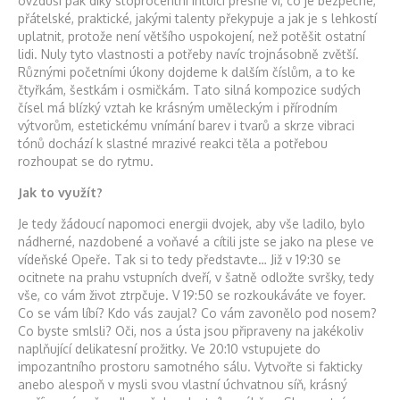
ovzduší pak díky stoprocentní intuici přesně ví, co je bezpečné,
přátelské, praktické, jakými talenty překypuje a jak je s lehkostí
uplatnit, protože není většího uspokojení, než potěšit ostatní
lidi. Nuly tyto vlastnosti a potřeby navíc trojnásobně zvětší.
Různými početními úkony dojdeme k dalším číslům, a to ke
čtyřkám, šestkám i osmičkám. Tato silná kompozice sudých
čísel má blízký vztah ke krásným uměleckým i přírodním
výtvorům, estetickému vnímání barev i tvarů a skrze vibraci
tónů dochází k slastné mrazivé reakci těla a potřebou
rozhoupat se do rytmu.
Jak to využít?
Je tedy žádoucí napomoci energii dvojek, aby vše ladilo, bylo
nádherné, nazdobené a voňavé a cítili jste se jako na plese ve
vídeňské Opeře. Tak si to tedy představte… Již v 19:30 se
ocitnete na prahu vstupních dveří, v šatně odložte svršky, tedy
vše, co vám život ztrpčuje. V 19:50 se rozkoukáváte ve foyer.
Co se vám líbí? Kdo vás zaujal? Co vám zavonělo pod nosem?
Co byste smlsli? Oči, nos a ústa jsou připraveny na jakékoliv
naplňující delikatesní prožitky. Ve 20:10 vstupujete do
impozantního prostoru samotného sálu. Vytvořte si fakticky
anebo alespoň v mysli svou vlastní úchvatnou síň, krásný