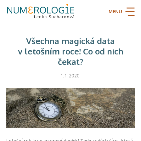
MENU
Všechna magická data
v letošním roce! Co od nich
čekat?
1. 1. 2020
Letošní rok je ve znamení dvojek! Tedy sudých čísel, která