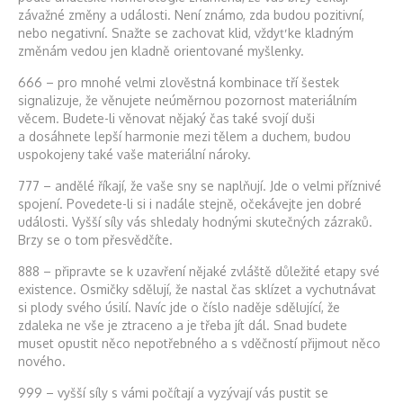
závažné změny a události. Není známo, zda budou pozitivní,
nebo negativní. Snažte se zachovat klid, vždyť ke kladným
změnám vedou jen kladně orientované myšlenky.
666 – pro mnohé velmi zlověstná kombinace tří šestek
signalizuje, že věnujete neúměrnou pozornost materiálním
věcem. Budete-li věnovat nějaký čas také svojí duši
a dosáhnete lepší harmonie mezi tělem a duchem, budou
uspokojeny také vaše materiální nároky.
777 – andělé říkají, že vaše sny se naplňují. Jde o velmi příznivé
spojení. Povedete-li si i nadále stejně, očekávejte jen dobré
události. Vyšší síly vás shledaly hodnými skutečných zázraků.
Brzy se o tom přesvědčíte.
888 – připravte se k uzavření nějaké zvláště důležité etapy své
existence. Osmičky sdělují, že nastal čas sklízet a vychutnávat
si plody svého úsilí. Navíc jde o číslo naděje sdělující, že
zdaleka ne vše je ztraceno a je třeba jít dál. Snad budete
muset opustit něco nepotřebného a s vděčností přijmout něco
nového.
999 – vyšší síly s vámi počítají a vyzývají vás pustit se