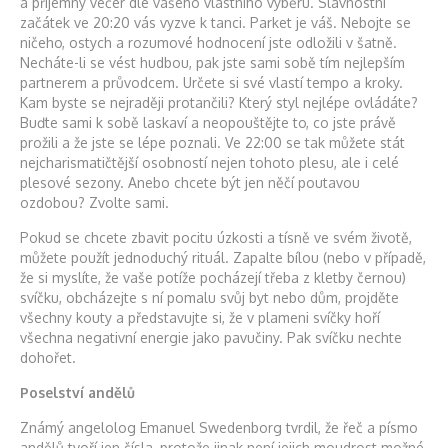
a příjemný večer dle vašeho vlastního výběru. Slavnostní
začátek ve 20:20 vás vyzve k tanci. Parket je váš. Nebojte se
ničeho, ostych a rozumové hodnocení jste odložili v šatně.
Necháte-li se vést hudbou, pak jste sami sobě tím nejlepším
partnerem a průvodcem. Určete si své vlastí tempo a kroky.
Kam byste se nejraději protančili? Který styl nejlépe ovládáte?
Buďte sami k sobě laskaví a neopouštějte to, co jste právě
prožili a že jste se lépe poznali. Ve 22:00 se tak můžete stát
nejcharismatičtější osobností nejen tohoto plesu, ale i celé
plesové sezony. Anebo chcete být jen něčí poutavou
ozdobou? Zvolte sami.
Pokud se chcete zbavit pocitu úzkosti a tísně ve svém životě,
můžete použít jednoduchý rituál. Zapalte bílou (nebo v případě,
že si myslíte, že vaše potíže pocházejí třeba z kletby černou)
svíčku, obcházejte s ní pomalu svůj byt nebo dům, projděte
všechny kouty a představujte si, že v plameni svíčky hoří
všechna negativní energie jako pavučiny. Pak svíčku nechte
dohořet.
Poselství andělů
Známý angelolog Emanuel Swedenborg tvrdil, že řeč a písmo
andělů tvoří jen čísla, protože jinak není jejich moudrost možné